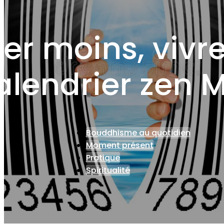
er moins, vivre 
alendrier zen 
Bouddhisme au quotidien
Moment présent
Pratique
Spiritualité