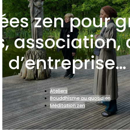
ées zen pour g
, association,
d’entreprise…
Ateliers
Bouddhisme au quotidien
Méditation zen