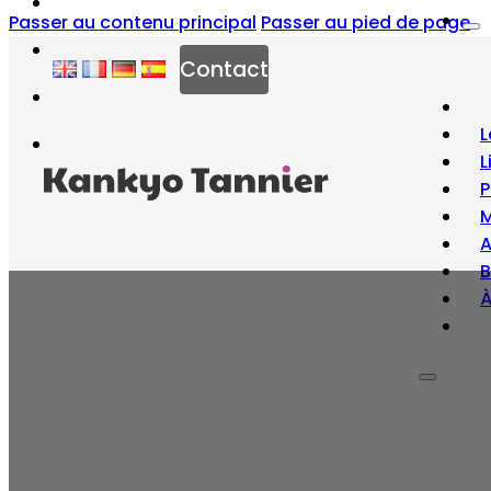
Passer au contenu principal
Passer au pied de page
Contact
L
L
P
M
B
À