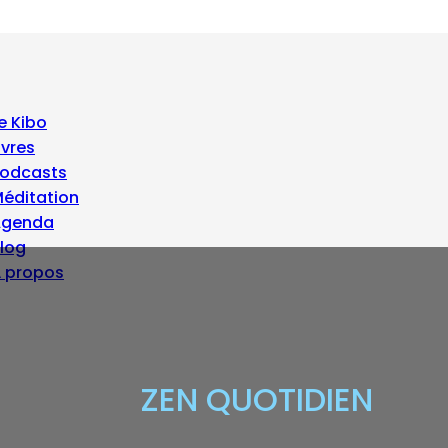
e Kibo
ivres
odcasts
éditation
Agenda
log
 propos
ZEN QUOTIDIEN