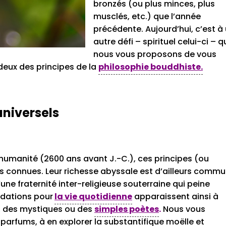
bronzés (ou plus minces, plus
musclés, etc.) que l’année
précédente. Aujourd’hui, c’est à
autre défi – spirituel celui-ci – q
nous vous proposons de vous
deux des principes de la
philosophie bouddhiste.
universels
l’humanité (2600 ans avant J.-C.), ces principes (ou
ses connues. Leur richesse abyssale est d’ailleurs comm
une fraternité inter-religieuse souterraine qui peine
ndations pour
la vie quotidienne
apparaissent ainsi à
s, des mystiques ou des
simples poètes
.
Nous vous
s parfums, à en explorer la substantifique moëlle et