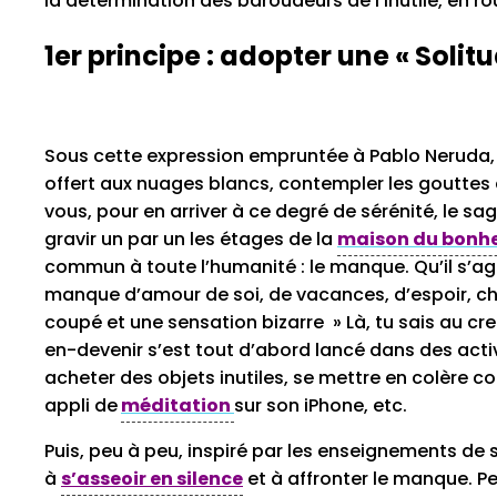
la détermination des baroudeurs de l’inutile, en ro
1er principe : adopter une « Soli
Sous cette expression empruntée à Pablo Neruda, se 
offert aux nuages blancs, contempler les gouttes d
vous, pour en arriver à ce degré de sérénité, le sag
gravir un par un les étages de la
maison du bonh
commun à toute l’humanité : le manque. Qu’il s’ag
manque d’amour de soi, de vacances, d’espoir, ch
coupé et une sensation bizarre » Là, tu sais au cr
en-devenir s’est tout d’abord lancé dans des activ
acheter des objets inutiles, se mettre en colère c
appli de
méditation
sur son iPhone, etc.
Puis, peu à peu, inspiré par les enseignements de 
à
s’asseoir en silence
et à affronter le manque. Pe