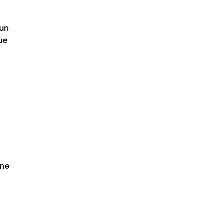
 un
ue
une