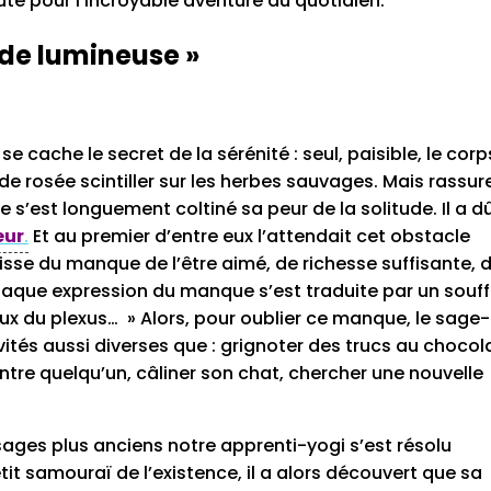
ute pour l’incroyable aventure du quotidien.
tude lumineuse »
cache le secret de la sérénité : seul, paisible, le corp
e rosée scintiller sur les herbes sauvages. Mais rassur
e s’est longuement coltiné sa peur de la solitude. Il a d
eur
.
Et au premier d’entre eux l’attendait cet obstacle
isse du manque de l’être aimé, de richesse suffisante, 
aque expression du manque s’est traduite par un souff
eux du plexus… » Alors, pour oublier ce manque, le sage-
ités aussi diverses que : grignoter des trucs au chocola
ontre quelqu’un, câliner son chat, chercher une nouvelle
sages plus anciens notre apprenti-yogi s’est résolu
tit samouraï de l’existence, il a alors découvert que sa