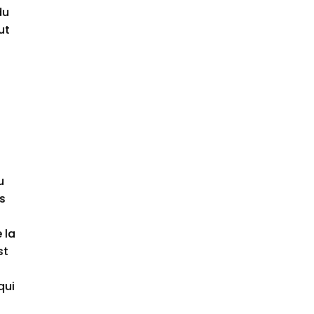
du
ut
u
ns
 la
st
qui