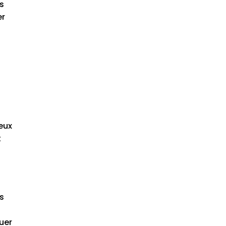
s
er
eux
t
es
uer