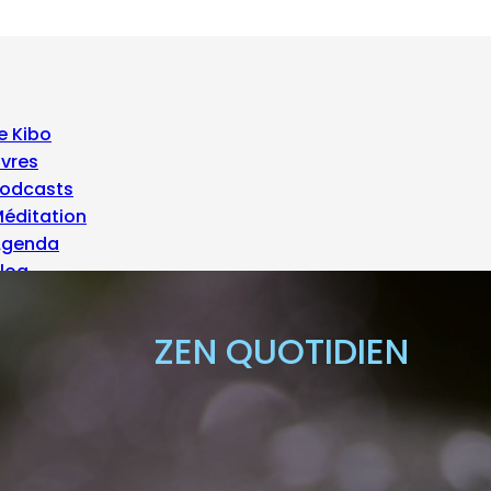
e Kibo
ivres
odcasts
éditation
Agenda
log
 propos
ZEN QUOTIDIEN