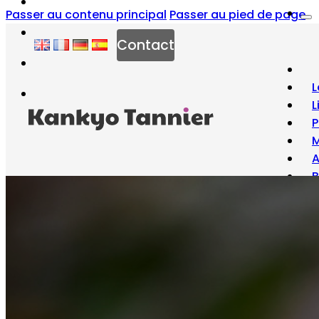
Passer au contenu principal
Passer au pied de page
Contact
L
L
P
M
B
À