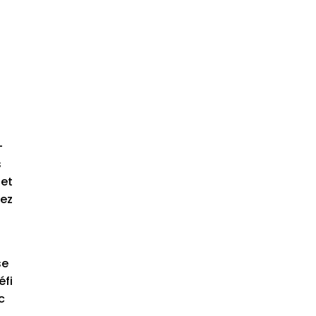
-
s
 et
sez
se
éfi
c