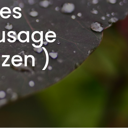
pes
’usage
zen )