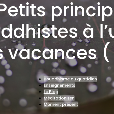
Petits princi
ddhistes à l
 vacances ( 
Bouddhisme au quotidien
Enseignements
Le Blog
Méditation zen
Moment présent