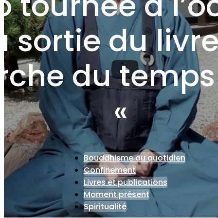
o tournée à l’o
a sortie du livr
rche du temps
«
Bouddhisme au quotidien
Confinement
Livres et publications
Moment présent
Spiritualité