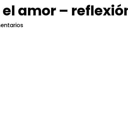
 el amor – reflexió
entarios