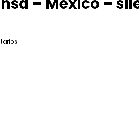
nsa – México – sil
tarios