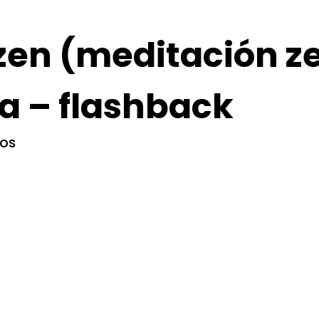
azen (meditación z
a – flashback
ios