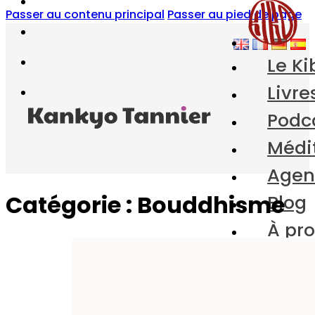
Passer au contenu principal
Passer au pied de page
Le Ki
Livre
Podc
Médi
Age
Catégorie :
Bouddhisme
Blog
À pr
Contact