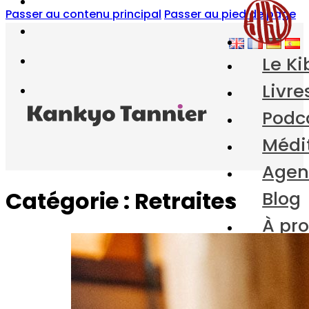
Passer au contenu principal
Passer au pied de page
Le Ki
Livre
Podc
Médi
Age
Catégorie :
Retraites
Blog
À pr
Contact