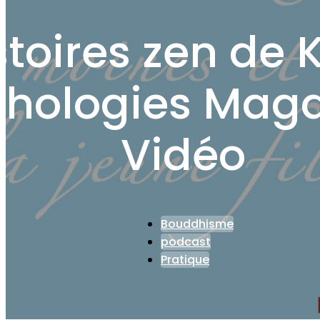
stoires zen de
chologies Maga
Vidéo
Bouddhisme
podcast
Pratique