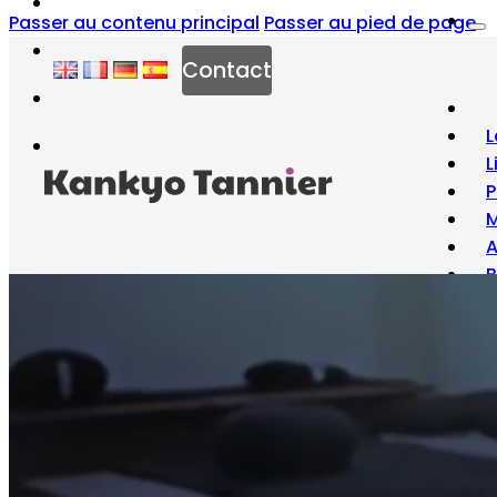
Passer au contenu principal
Passer au pied de page
Contact
L
L
P
M
B
À