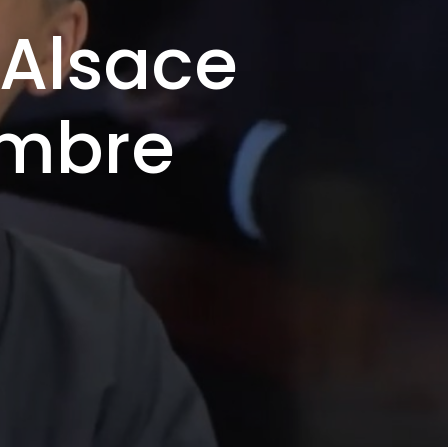
 Alsace
embre