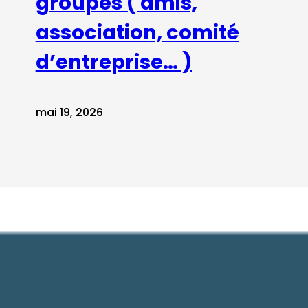
groupes ( amis,
association, comité
d’entreprise… )
mai 19, 2026