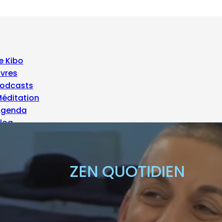
e Kibo
ivres
odcasts
éditation
Agenda
log
 propos
ZEN QUOTIDIEN