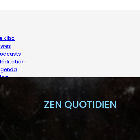
e Kibo
ivres
odcasts
éditation
Agenda
log
 propos
ZEN QUOTIDIEN