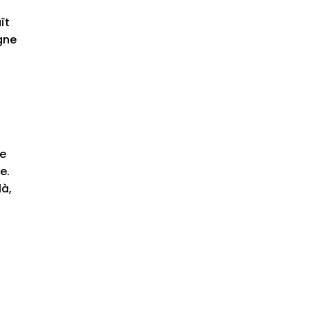
ît
gne
ce
e.
là,