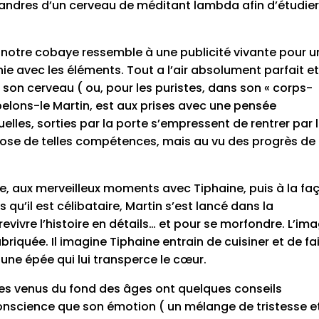
andres d’un cerveau de méditant lambda afin d’étudier
ui, notre cobaye ressemble à une publicité vivante pour 
ie avec les éléments. Tout a l’air absolument parfait et
 son cerveau ( ou, pour les puristes, dans son « corps-
appelons-le Martin, est aux prises avec une pensée
uelles, sorties par la porte s’empressent de rentrer par 
pose de telles compétences, mais au vu des progrès de 
cle, aux merveilleux moments avec Tiphaine, puis à la fa
u’il est célibataire, Martin s’est lancé dans la
revivre l’histoire en détails… et pour se morfondre. L’im
briquée. Il imagine Tiphaine entrain de cuisiner et de fa
ne épée qui lui transperce le cœur.
es venus du fond des âges ont quelques conseils
conscience que son émotion ( un mélange de tristesse e