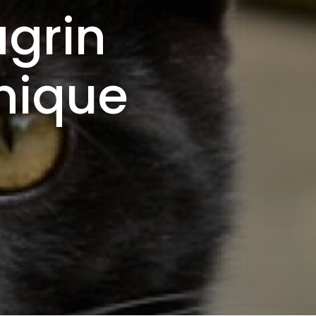
agrin
nique