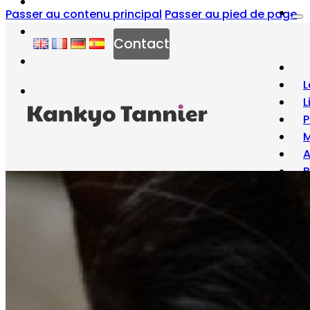
Passer au contenu principal
Passer au pied de page
Contact
L
L
P
M
B
À