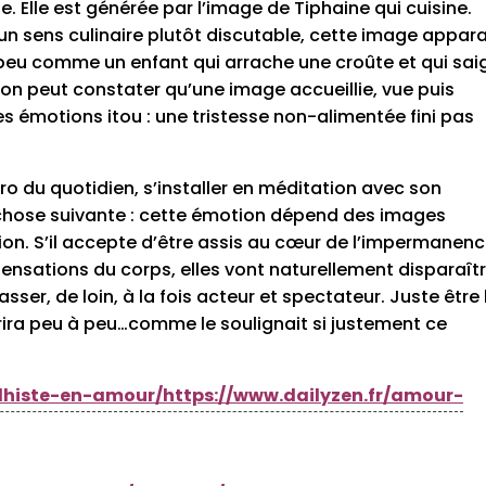
 Elle est générée par l’image de Tiphaine qui cuisine.
t un sens culinaire plutôt discutable, cette image appara
n peu comme un enfant qui arrache une croûte et qui sai
 on peut constater qu’une image accueillie, vue puis
s émotions itou : une tristesse non-alimentée fini pas
éro du quotidien, s’installer en méditation avec son
a chose suivante : cette émotion dépend des images
tion. S’il accepte d’être assis au cœur de l’impermanen
 sensations du corps, elles vont naturellement disparaîtr
hasser, de loin, à la fois acteur et spectateur. Juste être 
arira peu à peu…comme le soulignait si justement ce
ddhiste-en-amour/https://www.dailyzen.fr/amour-