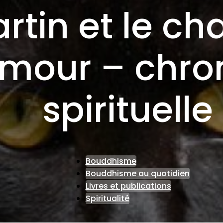
rtin et le ch
amour – chro
spirituelle
Bouddhisme
Bouddhisme au quotidien
Livres et publications
Spiritualité