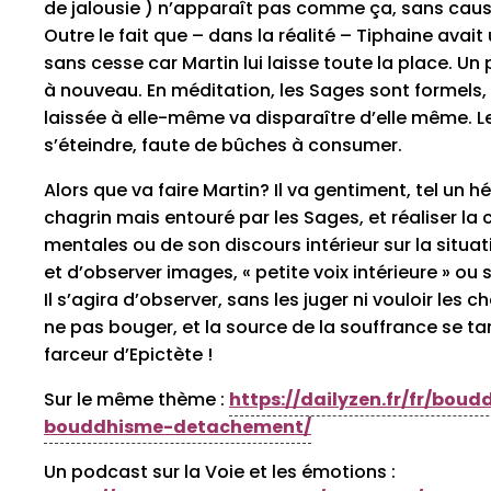
de jalousie ) n’apparaît pas comme ça, sans cause.
Outre le fait que – dans la réalité – Tiphaine avai
sans cesse car Martin lui laisse toute la place. U
à nouveau. En méditation, les Sages sont formels,
laissée à elle-même va disparaître d’elle même. Le
s’éteindre, faute de bûches à consumer.
Alors que va faire Martin? Il va gentiment, tel un h
chagrin mais entouré par les Sages, et réaliser l
mentales ou de son discours intérieur sur la situa
et d’observer images, « petite voix intérieure » ou
Il s’agira d’observer, sans les juger ni vouloir les c
ne pas bouger, et la source de la souffrance se t
farceur d’Epictète !
Sur le même thème :
https://dailyzen.fr/fr/bou
bouddhisme-detachement/
Un podcast sur la Voie et les émotions :