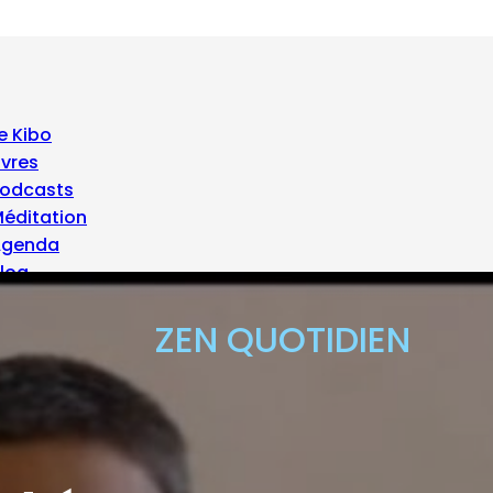
e Kibo
ivres
odcasts
éditation
Agenda
log
 propos
ZEN QUOTIDIEN