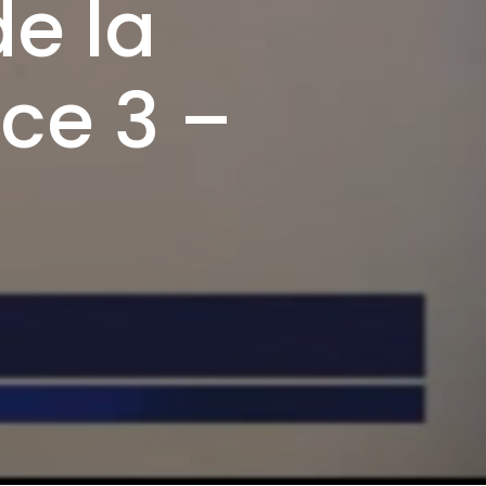
de la
ce 3 –