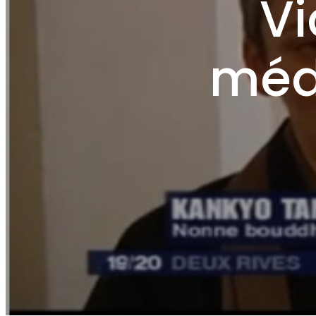
Vi
médi