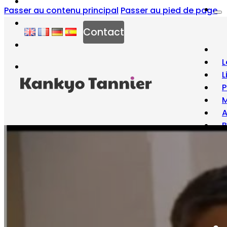
Passer au contenu principal
Passer au pied de page
Contact
L
L
P
M
B
À