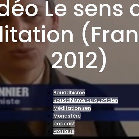
déo Le sens 
tation (Fran
2012)
Bouddhisme
Bouddhisme au quotidien
Méditation zen
Monastère
podcast
Pratique