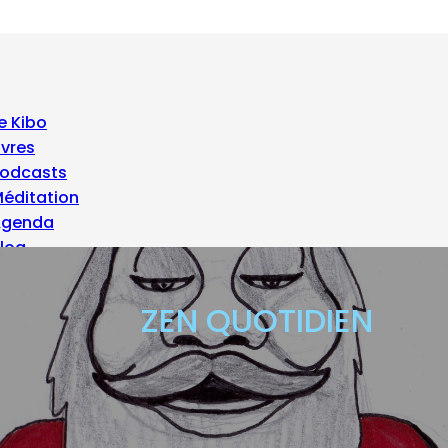
e Kibo
ivres
odcasts
éditation
Agenda
log
 propos
ZEN QUOTIDIEN