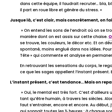
dans cette équipe, il faudrait recruter… bla, 
il part en roue libre et génère du stress. «
Jusque là, c’est clair, mais concrètement, on f
» On entend les sons de l’endroit où on se trou
manière dont on est assis sur cette chaise.
O
se trouve, les couleurs, le décor etc. Et on dé
spontané, moins englué dans nos idées. Pour ré
Tête » qui commente et analyse en permanen
En retrouvant les sensations du corps, le rega
ce que les sages appellent l’instant présent. E
L’instant présent, c’est tendance… Mais on repar
» Oui, le mental est très fort. C’est d’ailleur
tant qu’être humain, à travers les siècles. Alo
faut s’entrainer, encore et encore. Au début,
qui sonnait toutes les ½ heures : à chaque sonn