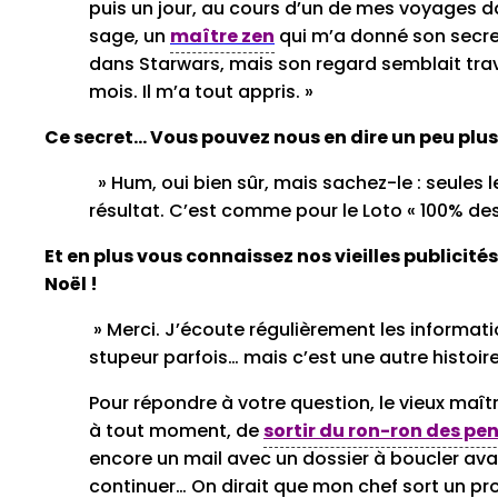
puis un jour, au cours d’un de mes voyages da
sage, un
maître zen
qui m’a donné son secret
dans Starwars, mais son regard semblait trave
mois. Il m’a tout appris. »
Ce secret… Vous pouvez nous en dire un peu plus
» Hum, oui bien sûr, mais sachez-le : seules 
résultat. C’est comme pour le Loto « 100% de
Et en plus vous connaissez nos vieilles publicit
Noël !
» Merci. J’écoute régulièrement les informa
stupeur parfois… mais c’est une autre histoir
Pour répondre à votre question, le vieux maîtr
à tout moment, de
sortir du ron-ron des pe
encore un mail avec un dossier à boucler avant
continuer… On dirait que mon chef sort un pro