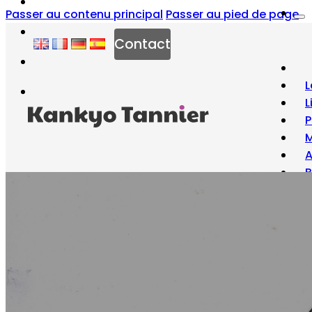
Passer au contenu principal
Passer au pied de page
Contact
L
L
P
M
B
À