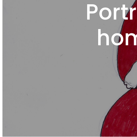
Portr
hom