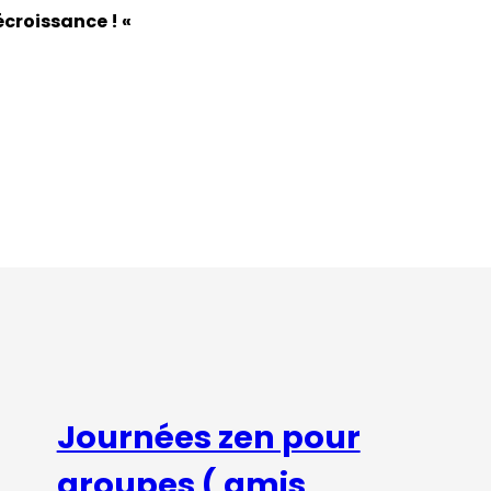
décroissance ! «
Journées zen pour
groupes ( amis,