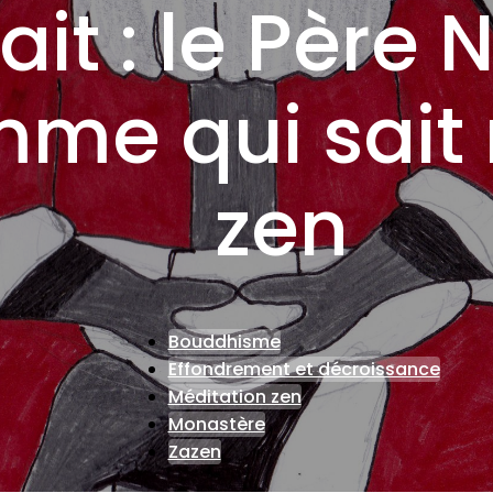
ait : le Père 
me qui sait 
zen
Bouddhisme
Effondrement et décroissance
Méditation zen
Monastère
Zazen