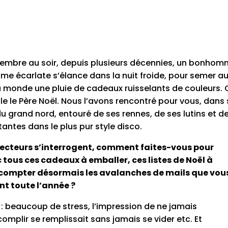
mbre au soir, depuis plusieurs décennies, un bonho
ume écarlate s’élance dans la nuit froide, pour semer a
u monde une pluie de cadeaux ruisselants de couleurs. 
 le Père Noël. Nous l’avons rencontré pour vous, dans
 grand nord, entouré de ses rennes, de ses lutins et d
tantes dans le plus pur style disco.
 lecteurs s’interrogent, comment faites-vous pour
 tous ces cadeaux à emballer, ces listes de Noël à
 compter désormais les avalanches de mails que vou
t toute l’année ?
al : beaucoup de stress, l’impression de ne jamais
complir se remplissait sans jamais se vider etc. Et