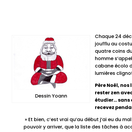
Chaque 24 déce
joufflu au cost
quatre coins d
homme s’appelle
cabane écolo du
lumières cligno
Père Noël, nos
rester zen avec
Dessin Yoann
étudier… sans
recevez pendan
» Et bien, c’est vrai qu’au début j’ai eu du m
pouvoir y arriver, que la liste des tâches à ac