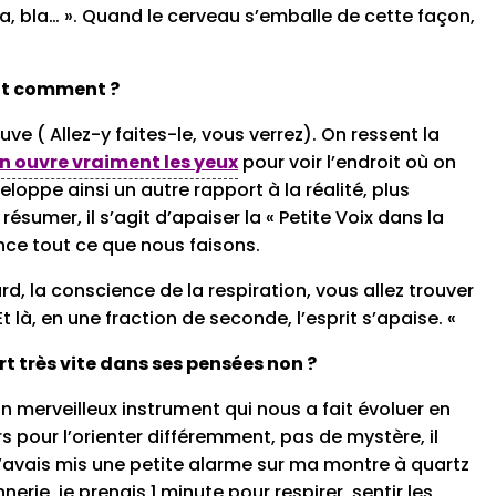
bla, bla… ». Quand le cerveau s’emballe de cette façon,
ait comment ?
ve ( Allez-y faites-le, vous verrez). On ressent la
n ouvre vraiment les yeux
pour voir l’endroit où on
veloppe ainsi un autre rapport à la réalité, plus
sumer, il s’agit d’apaiser la « Petite Voix dans la
ce tout ce que nous faisons.
rd, la conscience de la respiration, vous allez trouver
t là, en une fraction de seconde, l’esprit s’apaise. «
t très vite dans ses pensées non ?
s un merveilleux instrument qui nous a fait évoluer en
rs pour l’orienter différemment, pas de mystère, il
 j’avais mis une petite alarme sur ma montre à quartz
erie, je prenais 1 minute pour respirer, sentir les