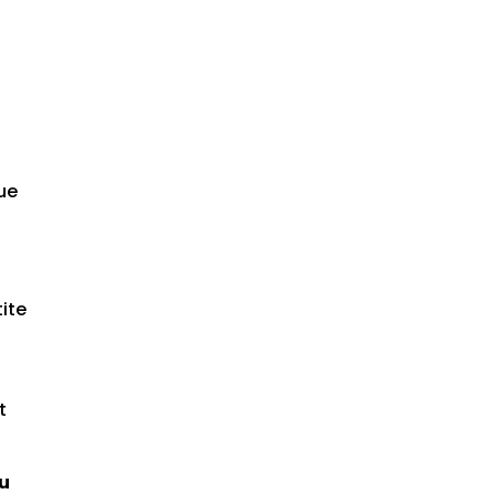
que
ite
t
du