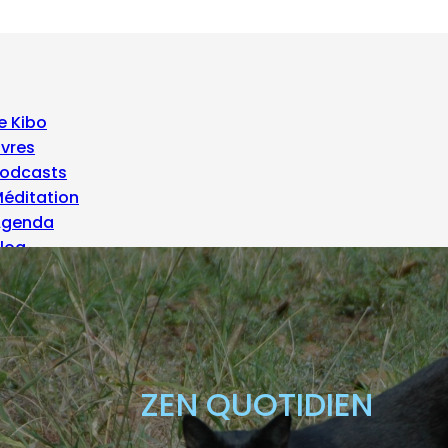
e Kibo
ivres
odcasts
éditation
Agenda
log
 propos
ZEN QUOTIDIEN