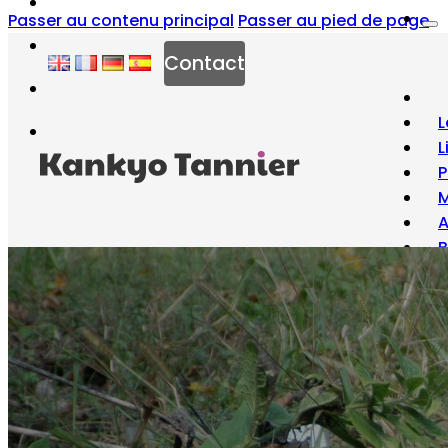
Passer au contenu principal
Passer au pied de page
Contact
L
L
P
M
B
À