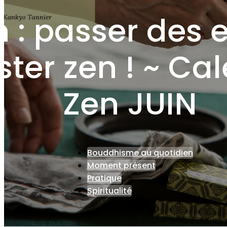
in : passer des
ster zen ! ~ Ca
Zen JUIN
Bouddhisme au quotidien
Moment présent
Pratique
Spiritualité