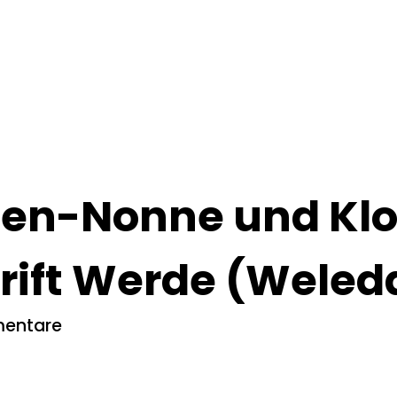
 Zen-Nonne und Klo
hrift Werde (Weled
entare